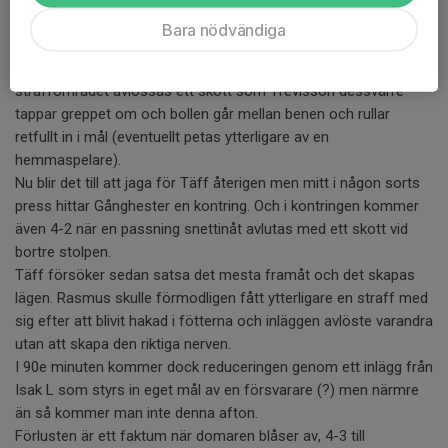
från båda håll utan att bollen går i nät.
Bara nödvändiga
Efter 63 minuter är det dock dags och det är återigen
Gånghester som tar ledningen. Efter att kommit loss i
straffområdet avlossas ett skott som Trevisson dessvärre
tappar greppet om och bollen går mellan benen och rullar
retfullt in i mål (eventuellt petas ytterligare av en
hemmaspelare).
Nu blir det till att jaga för Täff återigen men mitt i någon sorts
press hittar Gånghester en kontring. Och i kontringen kommer
även 4-2 när en passning snettinåt avlutas med ett skott vid
bortre stolpen.
Täff försöker sedan satsa det mesta framåt och det skapas
lägen. Rasmus skulle förmodligen fått ytterligare en straff med
sig efter att blivit hakad i fötterna och inläggen avlöste varandra
utan att skapa den riktiga nerven.
I 90e minuten kommer dock reduceringen genom ett inlägg från
Isak L som styrs in eget mål av en försvarare (?) men närmre
än så kommer man inte denna afton.
Förlusten är ett faktum när domaren blåser av, 4-3 till