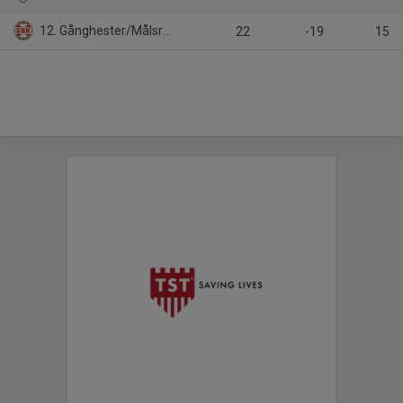
12. Gånghester/Målsryd
22
-19
15