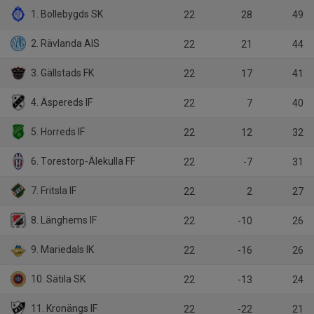
1. Bollebygds SK
22
28
49
2. Rävlanda AIS
22
21
44
3. Gällstads FK
22
17
41
4. Äspereds IF
22
7
40
5. Horreds IF
22
12
32
6. Torestorp-Älekulla FF
22
-7
31
7. Fritsla IF
22
2
27
8. Länghems IF
22
-10
26
9. Mariedals IK
22
-16
26
10. Sätila SK
22
-13
24
11. Kronängs IF
22
-22
21