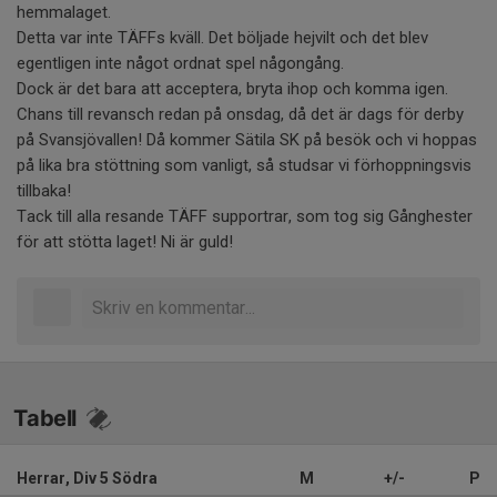
hemmalaget.
Detta var inte TÄFFs kväll. Det böljade hejvilt och det blev
egentligen inte något ordnat spel någongång.
Dock är det bara att acceptera, bryta ihop och komma igen.
Chans till revansch redan på onsdag, då det är dags för derby
på Svansjövallen! Då kommer Sätila SK på besök och vi hoppas
på lika bra stöttning som vanligt, så studsar vi förhoppningsvis
tillbaka!
Tack till alla resande TÄFF supportrar, som tog sig Gånghester
för att stötta laget! Ni är guld!
Tabell
Herrar, Div 5 Södra
M
+/-
P