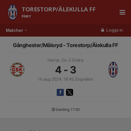
TORESTORP/ÄLEKULLA FF
Herr
Logga in
Matcher
Gånghester/Målsryd - Torestorp/Älekulla FF
Herrar, Div 5 Södra
4 - 3
16 aug 2024, 18:45, Engvallen
Samling 17:30