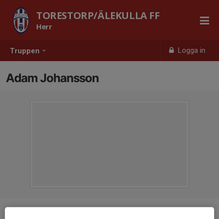
TORESTORP/ÄLEKULLA FF
Herr
Logga in
Truppen
Adam Johansson
Position
Forward