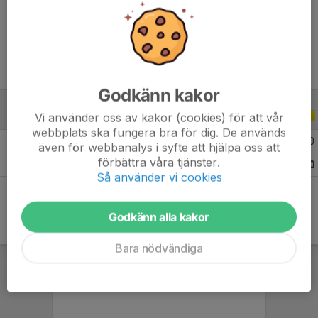
Ålder
32 år
Godkänn kakor
Vi använder oss av kakor (cookies) för att vår
ALLA SERIER
ALLA ÅR
webbplats ska fungera bra för dig. De används
2024
25
13
6
0
även för webbanalys i syfte att hjälpa oss att
förbättra våra tjänster.
Totalt
25
13
6
0
Så använder vi cookies
Godkänn alla kakor
Bara nödvändiga