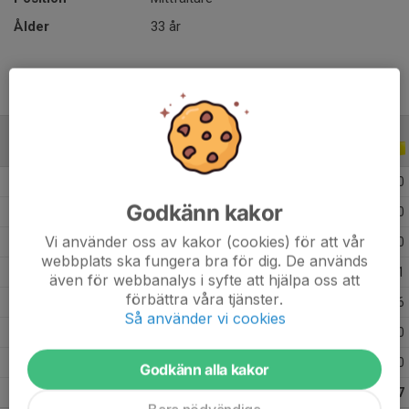
Ålder
33 år
ALLA SERIER
ALLA ÅR
2026
12
0
2
0
Godkänn kakor
2025
22
1
3
0
Vi använder oss av kakor (cookies) för att vår
2024
30
2
3
0
webbplats ska fungera bra för dig. De används
2023
12
1
0
1
även för webbanalys i syfte att hjälpa oss att
förbättra våra tjänster.
2022
33
1
5
6
Så använder vi cookies
2021
20
2
1
0
2020
8
0
1
0
Godkänn alla kakor
Totalt
137
7
15
7