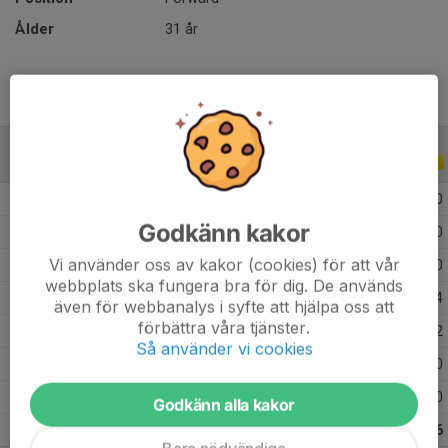
Ålder
31 år
ALLA SERIER
ALLA ÅR
2026
18
3
7
0
Godkänn kakor
2025
28
14
24
0
Vi använder oss av kakor (cookies) för att vår
2024
34
12
9
0
webbplats ska fungera bra för dig. De används
2023
39
16
17
4
även för webbanalys i syfte att hjälpa oss att
förbättra våra tjänster.
2022
39
26
10
2
Så använder vi cookies
2021
18
12
19
0
2020
21
17
21
0
Godkänn alla kakor
Totalt
197
100
107
6