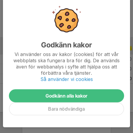
Ålder
24 år
Godkänn kakor
ALLA SERIER
ALLA ÅR
Vi använder oss av kakor (cookies) för att vår
2025
28
5
4
0
webbplats ska fungera bra för dig. De används
även för webbanalys i syfte att hjälpa oss att
2024
34
7
5
0
förbättra våra tjänster.
Så använder vi cookies
Totalt
62
12
9
0
Godkänn alla kakor
Bara nödvändiga