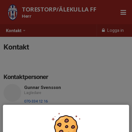
TORESTORP/ÄLEKULLA FF
Herr
Logga in
Kontakt
Kontakt
Kontaktpersoner
Gunnar Svensson
Lagledare
070-334 12 16
Linus Hellgren
Tränare
073-540 95 22