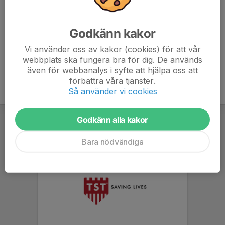
E-post visas bara för inloggade
Miro Mijatovic
Godkänn kakor
Huvudtränare
070-461 53 28
Vi använder oss av kakor (cookies) för att vår
webbplats ska fungera bra för dig. De används
även för webbanalys i syfte att hjälpa oss att
förbättra våra tjänster.
Så använder vi cookies
Godkänn alla kakor
Bara nödvändiga