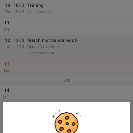
10
18:00
Träning
19:30
Tor
Svansjövallen
11
Fre
12
13:00
Match mot Sandareds IF
14:30
Lör
Herrar, Div 4 Södra
Svansjövallen A
13
Sön
v.38
14
Mån
15
18:00
Träning
19:30
Tis
Äbyvallen
16
Ons