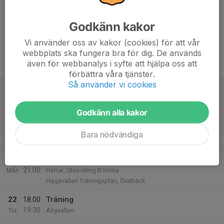
17
18:00
Träning
Godkänn kakor
19:30
Tor
Äbyvallen
Vi använder oss av kakor (cookies) för att vår
18
19:00
Match mot Brämhults IK
webbplats ska fungera bra för dig. De används
20:30
Fre
Herrar, Div 4 Södra
även för webbanalys i syfte att hjälpa oss att
Brämhults IP A
förbättra våra tjänster.
Så använder vi cookies
19
Lör
Godkänn alla kakor
20
Sön
Bara nödvändiga
v.39
21
19:00
Match mot Skene IF U
21:00
Mån
Herrar, Utveckling B Kinna
Hagavallen Träningsplan, Öxabäck
22
18:00
Träning
19:30
Tis
Äbyvallen