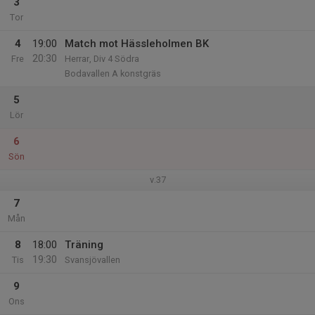
3
Tor
4
19:00
Match mot Hässleholmen BK
20:30
Fre
Herrar, Div 4 Södra
Bodavallen A konstgräs
5
Lör
6
Sön
v.37
7
Mån
8
18:00
Träning
19:30
Tis
Svansjövallen
9
Ons