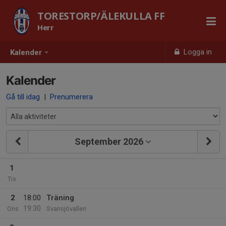
TORESTORP/ÄLEKULLA FF
Herr
Logga in
Kalender
Kalender
Gå till idag
|
Prenumerera
September 2026
1
Tis
2
18:00
Träning
19:30
Ons
Svansjövallen