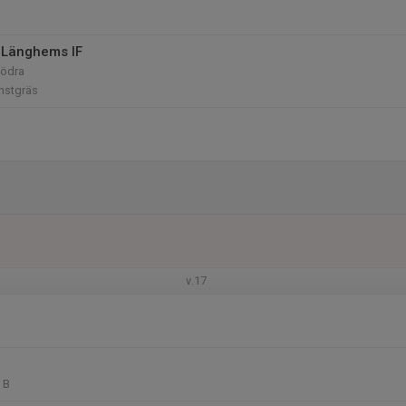
 Länghems IF
Södra
nstgräs
v.17
 B