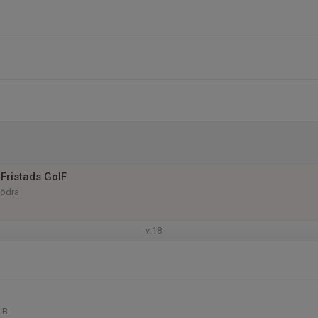
Fristads GoIF
Södra
v.18
 B