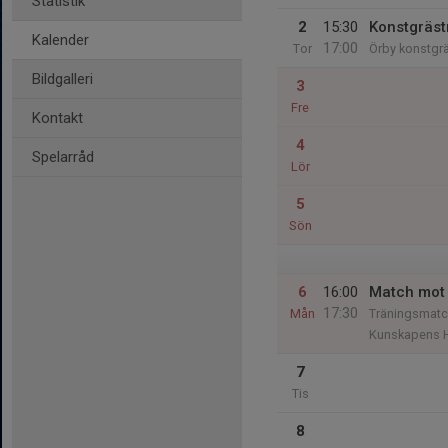
Statistik
2
15:30
Konstgräst
Kalender
17:00
Tor
Örby konstgr
Bildgalleri
3
Fre
Kontakt
4
Spelarråd
Lör
5
Sön
6
16:00
Match mot 
17:30
Mån
Träningsmatch
Kunskapens H
7
Tis
8