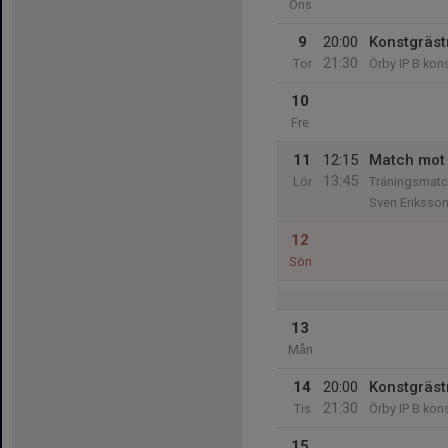
Ons
9
20:00
Konstgräst
21:30
Tor
Örby IP B kon
10
Fre
11
12:15
Match mot 
13:45
Lör
Träningsmatch
Sven Eriksson
12
Sön
13
Mån
14
20:00
Konstgräst
21:30
Tis
Örby IP B kon
15