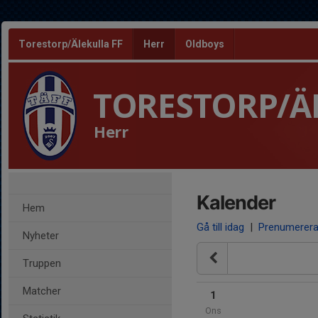
Torestorp/Älekulla FF
Herr
Oldboys
TORESTORP/Ä
Herr
Kalender
Hem
Gå till idag
|
Prenumerer
Nyheter
Truppen
Matcher
1
Ons