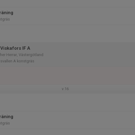
räning
stgräs
Viskafors IF A
er Herrar, Västergötland
svallen A konstgräs
v.16
räning
stgräs