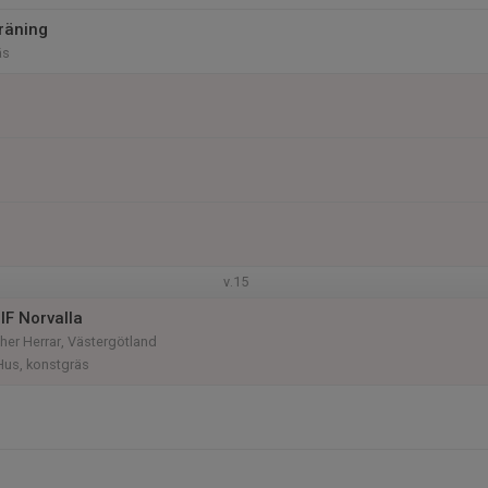
räning
äs
v.15
IF Norvalla
er Herrar, Västergötland
us, konstgräs