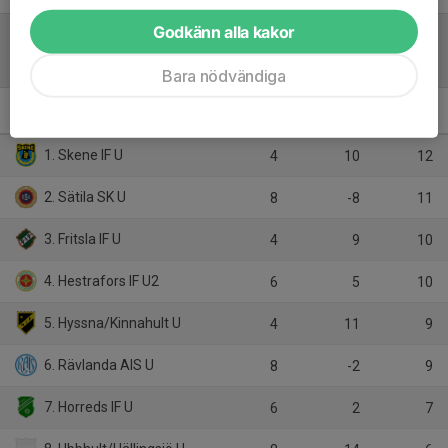
Godkänn alla kakor
Tabell
Bara nödvändiga
Herrar, Utveckling B Kinna
M
+/-
P
1. Skene IF U
4
10
12
2. Sätila SK U
8
-8
11
3. Fritsla IF U
4
9
10
4. Hestrafors IF U2
6
5
10
5. Hyssna/Kinnahult U
4
11
9
6. Rävlanda AIS U
8
-2
9
7. Horreds IF U
6
2
7