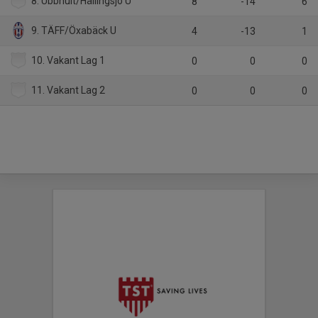
8. Ubbhult/Hällingsjö U
8
-14
6
9. TÄFF/Öxabäck U
4
-13
1
10. Vakant Lag 1
0
0
0
11. Vakant Lag 2
0
0
0