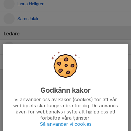
Linus Hellgren
Sami Jalali
Ledare
Gunnar Svensson
Lagledare
Tore Larsson
Ass. tränare & ledare U-lag
Referat
Godkänn kakor
Vi använder oss av kakor (cookies) för att vår
Inget referat skrivet
webbplats ska fungera bra för dig. De används
även för webbanalys i syfte att hjälpa oss att
förbättra våra tjänster.
Så använder vi cookies