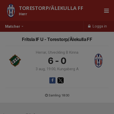
TORESTORP/ÄLEKULLA FF
Herr
Logga in
Matcher
Fritsla IF U - Torestorp/Älekulla FF
Herrar, Utveckling B Kinna
6 - 0
3 aug, 19:00, Kungaberg A
Samling 18:00