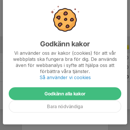
Ålder
37 år
Godkänn kakor
ALLA SERIER
ALLA ÅR
Vi använder oss av kakor (cookies) för att vår
2026
4
0
0
0
webbplats ska fungera bra för dig. De används
även för webbanalys i syfte att hjälpa oss att
2025
8
0
0
0
förbättra våra tjänster.
Så använder vi cookies
Totalt
12
0
0
0
Godkänn alla kakor
Bara nödvändiga