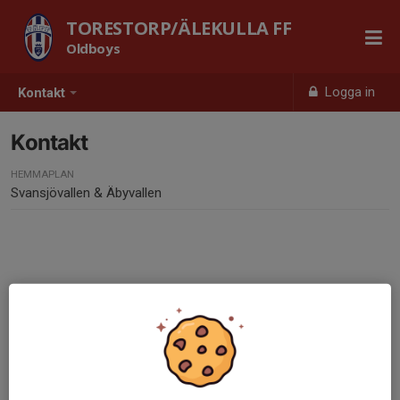
TORESTORP/ÄLEKULLA FF
Oldboys
Logga in
Kontakt
Kontakt
HEMMAPLAN
Svansjövallen & Äbyvallen