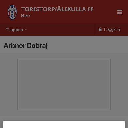
TORESTORP/ÄLEKULLA FF
Herr
Logga in
Truppen
Arbnor Dobraj
Position
Mittfältare