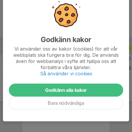
Ålder
19 år
Godkänn kakor
Vi använder oss av kakor (cookies) för att vår
ALLA SERIER
ALLA ÅR
webbplats ska fungera bra för dig. De används
2026
18
2
1
0
även för webbanalys i syfte att hjälpa oss att
förbättra våra tjänster.
Totalt
18
2
1
0
Så använder vi cookies
Godkänn alla kakor
Bara nödvändiga