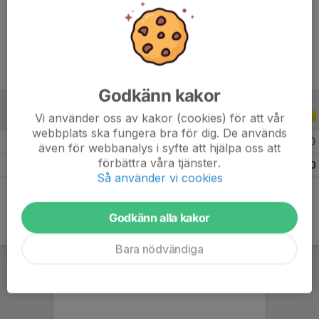
Ålder
16 år
Godkänn kakor
Vi använder oss av kakor (cookies) för att vår
ALLA SERIER
ALLA ÅR
webbplats ska fungera bra för dig. De används
2026
12
0
0
0
även för webbanalys i syfte att hjälpa oss att
förbättra våra tjänster.
Totalt
12
0
0
0
Så använder vi cookies
Godkänn alla kakor
Bara nödvändiga