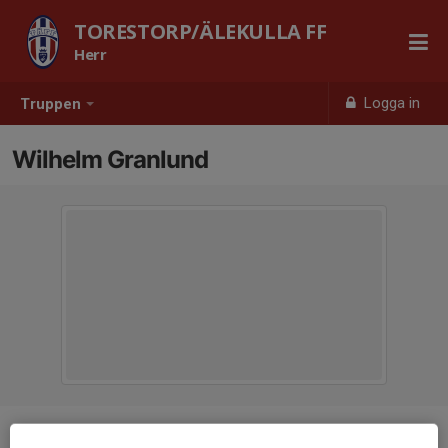
TORESTORP/ÄLEKULLA FF
Herr
Logga in
Truppen
Wilhelm Granlund
Position
Mittfältare