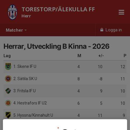
TORESTORP/ÄLEKULLA FF
Herr
Logga in
Matcher
Herrar, Utveckling B Kinna - 2026
Lag
M
+/-
P
1. Skene IF U
4
10
12
2. Sätila SK U
8
-8
11
3. Fritsla IF U
4
9
10
4. Hestrafors IF U2
6
5
10
5. Hyssna/Kinnahult U
4
11
9
6. Rävlanda AIS U
8
-2
9