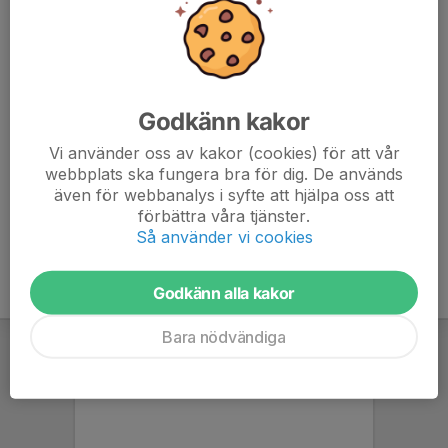
7. Horreds IF U
6
2
7
8. Ubbhult/Hällingsjö U
8
-14
6
Godkänn kakor
9. TÄFF/Öxabäck U
4
-13
1
Vi använder oss av kakor (cookies) för att vår
10. Vakant Lag 1
0
0
0
webbplats ska fungera bra för dig. De används
även för webbanalys i syfte att hjälpa oss att
11. Vakant Lag 2
0
0
0
förbättra våra tjänster.
Så använder vi cookies
Godkänn alla kakor
Bara nödvändiga