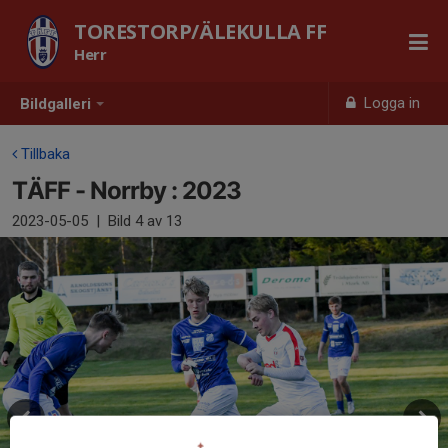
TORESTORP/ÄLEKULLA FF
Herr
Logga in
Bildgalleri
Tillbaka
TÄFF - Norrby : 2023
2023-05-05
|
Bild
4
av 13