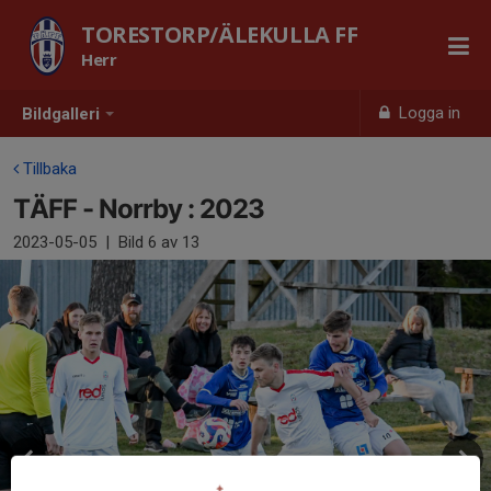
TORESTORP/ÄLEKULLA FF
Herr
Logga in
Bildgalleri
Tillbaka
TÄFF - Norrby : 2023
2023-05-05
|
Bild
6
av 13