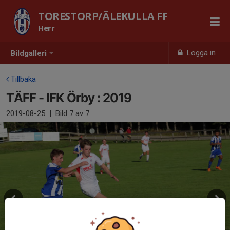
TORESTORP/ÄLEKULLA FF
Herr
Logga in
Bildgalleri
Tillbaka
TÄFF - IFK Örby : 2019
2019-08-25
|
Bild
7
av 7