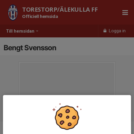
TORESTORP/ÄLEKULLA FF
Officiell hemsida
Logga in
Till hemsidan
Bengt Svensson
Titel
Ledamot , kontakt Tävling