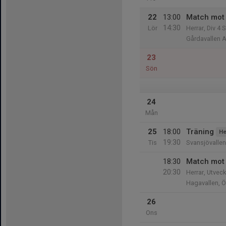
22
13:00
Match mot 
14:30
Lör
Herrar, Div 4 
Gårdavallen A
23
Sön
24
Mån
25
18:00
Träning
He
19:30
Tis
Svansjövallen
18:30
Match mot 
20:30
Herrar, Utveck
Hagavallen, 
26
Ons