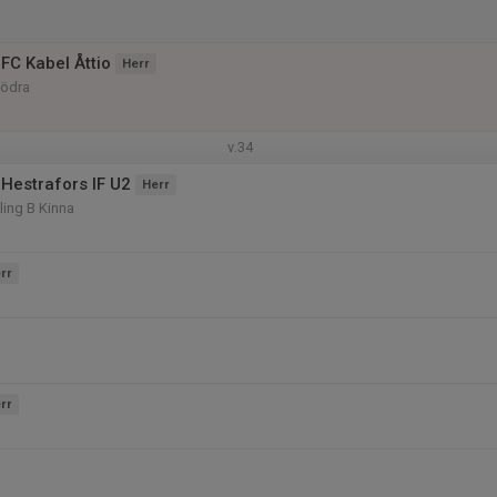
FC Kabel Åttio
Herr
Södra
v.34
Hestrafors IF U2
Herr
ling B Kinna
rr
rr