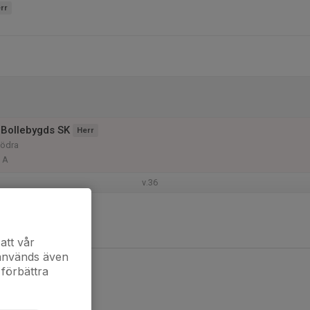
rr
Bollebygds SK
Herr
Södra
 A
v.36
Horreds IF U
Herr
ling B Kinna
n A-plan
att vår
 används även
 förbättra