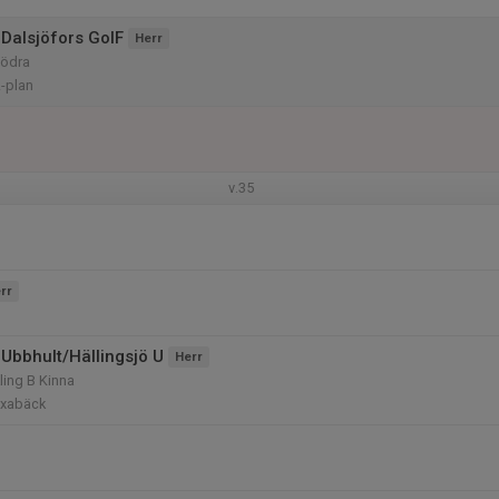
Dalsjöfors GoIF
Herr
Södra
-plan
v.35
rr
Ubbhult/Hällingsjö U
Herr
ling B Kinna
Öxabäck