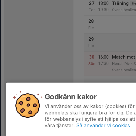
27
18:00
Träning
He
19:30
Tor
Svansjövallen
28
Fre
29
Lör
30
16:00
Match mot 
17:30
Sön
Herrar, Div 4 
Svansjövallen
31
18:00
Match mot 
Godkänn kakor
20:00
Mån
Herrar, Utveck
Eksätersvalle
Vi använder oss av kakor (cookies) för 
webbplats ska fungera bra för dig. De
för webbanalys i syfte att hjälpa oss att
våra tjänster.
Så använder vi cookies