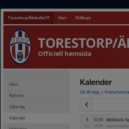
Torestorp/Älekulla FF
Herr
Oldboys
TORESTORP/Ä
Officiell hemsida
Kalender
Hem
Gå till idag
|
Prenumerer
Nyheter
Våra lag
Kalender
1
10:00
Mjöbäck S
14:00
Lör
Svansjövallen