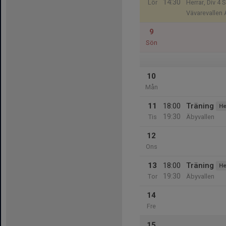
14:30
Lör
Herrar, Div 4 
Vävarevallen 
9
Sön
10
Mån
11
18:00
Träning
He
19:30
Tis
Äbyvallen
12
Ons
13
18:00
Träning
He
19:30
Tor
Äbyvallen
14
Fre
15