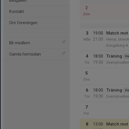
Bildgalleri
2
Kontakt
Sön
Om föreningen
3
19:00
Match mot F
21:00
Mån
Herrar, Utveck
Bli medlem
Kungaberg A
Gamla hemsidan
4
18:00
Träning
He
19:30
Tis
Svansjövallen
5
Ons
6
18:00
Träning
He
19:30
Tor
Svansjövallen
7
Fre
8
13:00
Match mot 