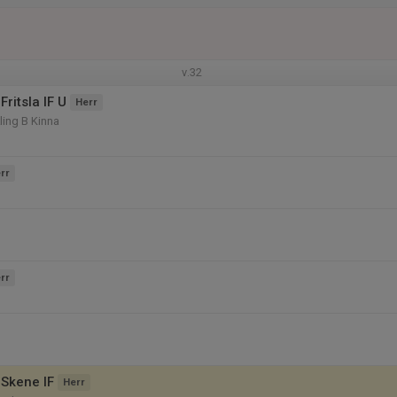
v.32
ritsla IF U
Herr
ling B Kinna
rr
rr
Skene IF
Herr