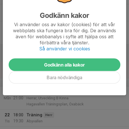
17
18:00
Träning
Herr
Godkänn kakor
19:30
Tor
Äbyvallen
Vi använder oss av kakor (cookies) för att vår
18
19:00
Match mot Brämhults IK
Herr
webbplats ska fungera bra för dig. De används
20:30
Fre
Herrar, Div 4 Södra
även för webbanalys i syfte att hjälpa oss att
Brämhults IP A
förbättra våra tjänster.
Så använder vi cookies
19
Lör
Godkänn alla kakor
20
Sön
Bara nödvändiga
v.39
21
19:00
Match mot Skene IF U
Herr
21:00
Mån
Herrar, Utveckling B Kinna
Hagavallen Träningsplan, Öxabäck
22
18:00
Träning
Herr
19:30
Tis
Äbyvallen