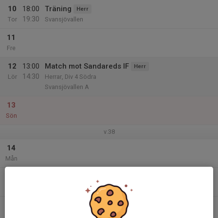
10
18:00
Träning
Herr
19:30
Tor
Svansjövallen
11
Fre
12
13:00
Match mot Sandareds IF
Herr
14:30
Lör
Herrar, Div 4 Södra
Svansjövallen A
13
Sön
v.38
14
Mån
15
18:00
Träning
Herr
19:30
Tis
Äbyvallen
16
Ons