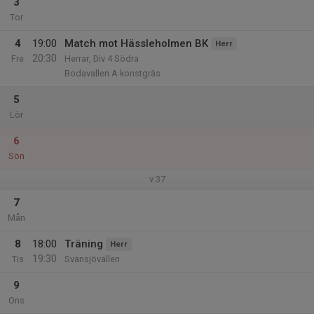
3
Tor
4
19:00
Match mot Hässleholmen BK
Herr
20:30
Fre
Herrar, Div 4 Södra
Bodavallen A konstgräs
5
Lör
6
Sön
v.37
7
Mån
8
18:00
Träning
Herr
19:30
Tis
Svansjövallen
9
Ons