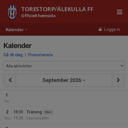
TORESTORP/ÄLEKULLA FF
Officiell hemsida
Logga in
Kalender
Kalender
Gå till idag
|
Prenumerera
September 2026
1
Tis
2
18:00
Träning
Herr
19:30
Ons
Svansjövallen